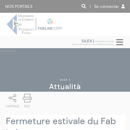
NOS PORTAILS :
| Se connecter
SILEX |
Università di Corsica
Service d'Innovation Lieu d'EXpérimentation
Attualità
SILEX
|
Attualità
PARTAGE
PDF
Fermeture estivale du Fab