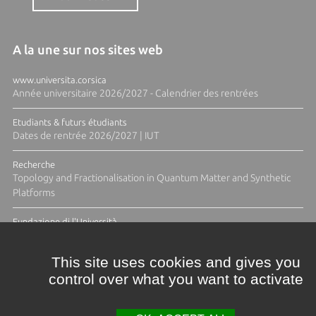
A la une sur nos sites web
www.universita.corsica
Année universitaire 2026/2027 - Calendrier des rentrées
Etudiants & futurs étudiants
Dates de rentrée 2026/2027 | IUT
Recherche
Topology and Fractionalisation in Quantum Matter and Synthetic
Platforms
Fundazione di l'Università
Résidence Ange Tomasi "Lagune and Zeste" avec la photographe
Diane Moulenc
This site uses cookies and gives you
control over what you want to activate
TOUTES LES ACTUS