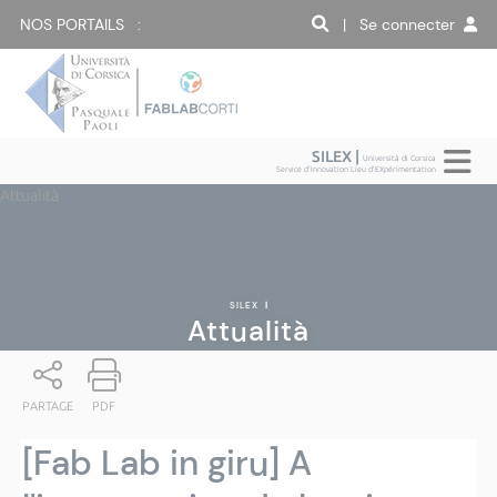
NOS PORTAILS :
| Se connecter
SILEX |
Università di Corsica
Service d'Innovation Lieu d'EXpérimentation
Attualità
SILEX
|
Attualità
PARTAGE
PDF
[Fab Lab in giru] A