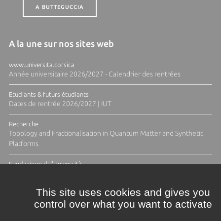
A BUTTEGUCCIA
A la une sur nos sites web
www.universita.corsica
Année universitaire 2026/2027 - Calendrier des rentrées
Etudiants & futurs étudiants
Dates de rentrée 2026/2027 | IUT
Recherche
Topology and Fractionalisation in Quantum Matter and Synthetic
Platforms
Fundazione di l'Università
Résidence Ange Tomasi "Lagune and Zeste" avec la photographe
Diane Moulenc
This site uses cookies and gives you
control over what you want to activate
TOUTES LES ACTUS