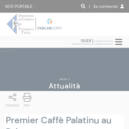
NOS PORTAILS :
| Se connecter
SILEX |
Università di Corsica
Service d'Innovation Lieu d'EXpérimentation
Attualità
SILEX
|
Attualità
PARTAGE
PDF
Premier Caffè Palatinu au