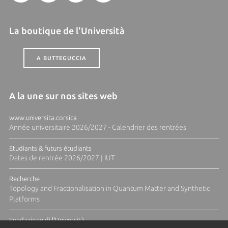
La boutique de l'Università
A BUTTEGUCCIA
A la une sur nos sites web
www.universita.corsica
Année universitaire 2026/2027 - Calendrier des rentrées
Etudiants & futurs étudiants
Dates de rentrée 2026/2027 | IUT
Recherche
Topology and Fractionalisation in Quantum Matter and Synthetic
Platforms
Fundazione di l'Università