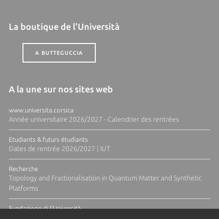
La boutique de l'Università
A BUTTEGUCCIA
A la une sur nos sites web
www.universita.corsica
Année universitaire 2026/2027 - Calendrier des rentrées
Etudiants & futurs étudiants
Dates de rentrée 2026/2027 | IUT
Recherche
Topology and Fractionalisation in Quantum Matter and Synthetic
Platforms
Fundazione di l'Università
Résidence Ange Tomasi "Lagune and Zeste" avec la photographe