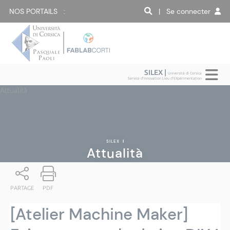
NOS PORTAILS :
| Se connecter
SILEX |
Università di Corsica
Service d'Innovation Lieu d'EXpérimentation
Attualità
SILEX
|
Attualità
PARTAGE
PDF
[Atelier Machine Maker]