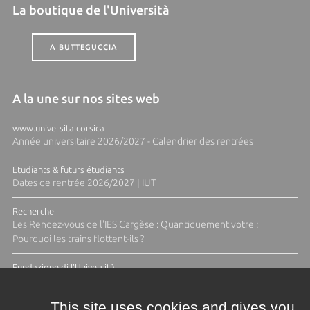
La boutique de l'Università
A BUTTEGUCCIA
A la une sur nos sites web
www.universita.corsica
Année universitaire 2026/2027 - Calendrier des rentrées
Etudiants & futurs étudiants
Dates de rentrée 2026/2027 | IUT
Recherche
Les Rendez-vous de l'IES Cargèse : Quantiquement votre :
Pourquoi les trains flottent-ils ?
Fundazione di l'Università
Résidence Ange Tomasi "Lagune and Zeste" avec la photographe
Diane Moulenc
This site uses cookies and gives you