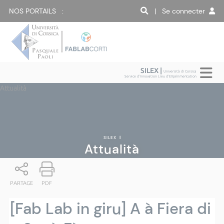
NOS PORTAILS :
| Se connecter
SILEX |
Università di Corsica
Service d'Innovation Lieu d'EXpérimentation
Attualità
SILEX
|
Attualità
PARTAGE
PDF
[Fab Lab in giru] A à Fiera di