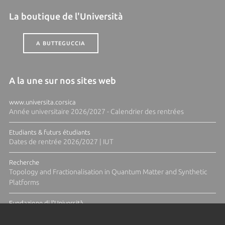
La boutique de l'Università
A BUTTEGUCCIA
A la une sur nos sites web
www.universita.corsica
Année universitaire 2026/2027 - Calendrier des rentrées
Etudiants & futurs étudiants
Dates de rentrée 2026/2027 | IUT
Recherche
Topology and Fractionalisation in Quantum Matter and Synthetic
Platforms
Fundazione di l'Università
Résidence Ange Tomasi "Lagune and Zeste" avec la photographe
Diane Moulenc