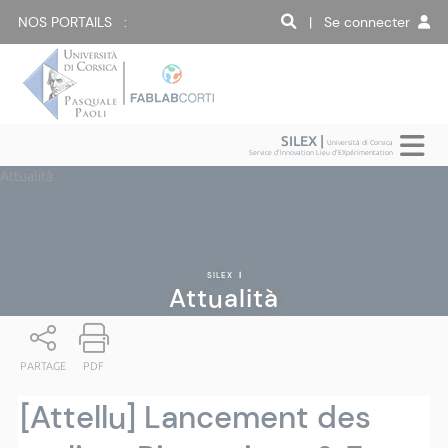
NOS PORTAILS :
| Se connecter
SILEX |
Università di Corsica
Service d'Innovation Lieu d'EXpérimentation
Attualità
SILEX
|
Attualità
PARTAGE
PDF
[Attellu] Lancement des