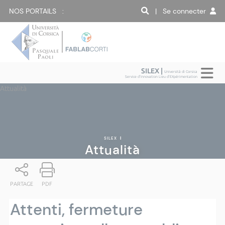
NOS PORTAILS :
| Se connecter
SILEX |
Università di Corsica
Service d'Innovation Lieu d'EXpérimentation
Attualità
SILEX
|
Attualità
PARTAGE
PDF
Attenti, fermeture