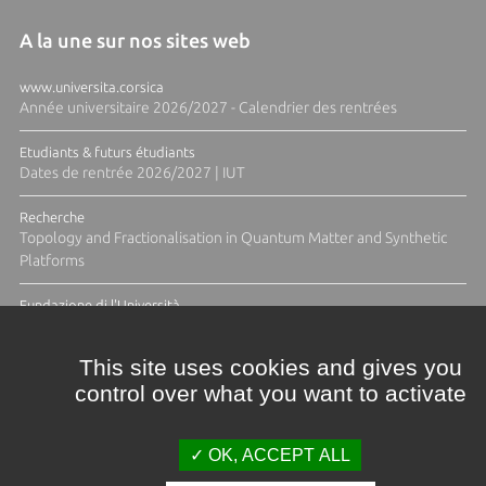
A la une sur nos sites web
www.universita.corsica
Année universitaire 2026/2027 - Calendrier des rentrées
Etudiants & futurs étudiants
Dates de rentrée 2026/2027 | IUT
Recherche
Topology and Fractionalisation in Quantum Matter and Synthetic
Platforms
Fundazione di l'Università
Résidence Ange Tomasi "Lagune and Zeste" avec la photographe
Diane Moulenc
This site uses cookies and gives you
control over what you want to activate
TOUTES LES ACTUS
OK, ACCEPT ALL