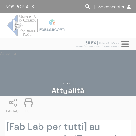
NOS PORTAILS :
| Se connecter
SILEX |
Università di Corsica
Service d'Innovation Lieu d'EXpérimentation
Attualità
SILEX
|
Attualità
PARTAGE
PDF
[Fab Lab per tutti] au