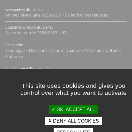
www.universita.corsica
Année universitaire 2026/2027 - Calendrier des rentrées
Etudiants & futurs étudiants
Dates de rentrée 2026/2027 | IUT
Recherche
Topology and Fractionalisation in Quantum Matter and Synthetic
Platforms
Fundazione di l'Università
Résidence Ange Tomasi "Lagune and Zeste" avec la photographe
Diane Moulenc
This site uses cookies and gives you
control over what you want to activate
TOUTES LES ACTUS
OK, ACCEPT ALL
DENY ALL COOKIES
Crédits et mentions légales