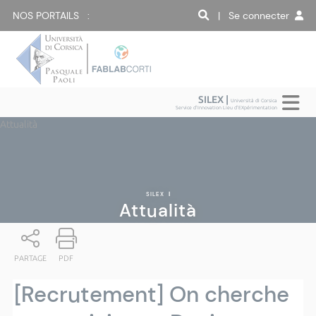
NOS PORTAILS :
| Se connecter
SILEX |
Università di Corsica
Service d'Innovation Lieu d'EXpérimentation
Attualità
SILEX
|
Attualità
PARTAGE
PDF
[Recrutement] On cherche