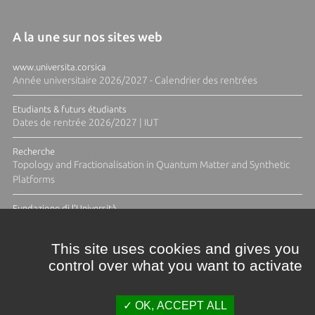
A la une sur nos sites web
www.universita.corsica
Année universitaire 2026/2027 - Calendrier des rentrées
Etudiants & futurs étudiants
Dates de rentrée 2026/2027 | IUT
Recherche
Topology and Fractionalisation in Quantum Matter and Synthetic
Platforms
Fundazione di l'Università
Résidence Ange Tomasi "Lagune and Zeste" avec la photographe
Diane Moulenc
This site uses cookies and gives you
control over what you want to activate
TOUTES LES ACTUS
OK, ACCEPT ALL