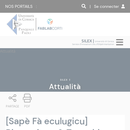
NOS PORTAILS :
| Se connecter
SILEX |
Università di Corsica
Service d'Innovation Lieu d'EXpérimentation
Attualità
SILEX
|
Attualità
PARTAGE
PDF
[Sapè Fà eculugicu]