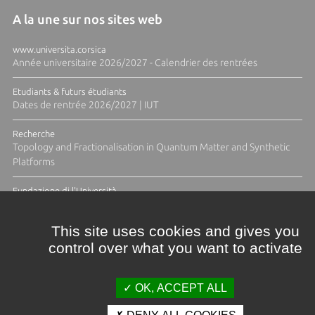
A la une sur nos sites web
www.universita.corsica
Année universitaire 2026/2027 - Calendrier des rentrées
Etudiants & futurs étudiants
Dates de rentrée 2026/2027 | IUT
Recherche
Topology and Fractionalisation in Quantum Matter and Synthetic
Platforms
Fundazione di l'Università
Résidence Ange Tomasi "Lagune and Zeste" avec la photographe
Diane Moulenc
This site uses cookies and gives you
control over what you want to activate
TOUTES LES ACTUS
OK, ACCEPT ALL