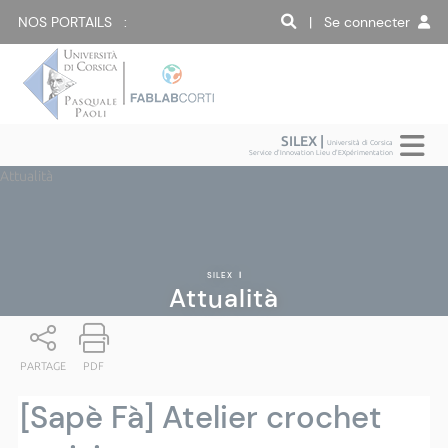
NOS PORTAILS :
| Se connecter
SILEX |
Università di Corsica
Service d'Innovation Lieu d'EXpérimentation
Attualità
SILEX
|
Attualità
PARTAGE
PDF
[Sapè Fà] Atelier crochet