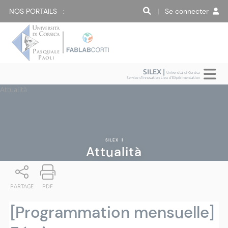
NOS PORTAILS :
| Se connecter
SILEX |
Università di Corsica
Service d'Innovation Lieu d'EXpérimentation
Attualità
SILEX
|
Attualità
PARTAGE
PDF
[Programmation mensuelle]