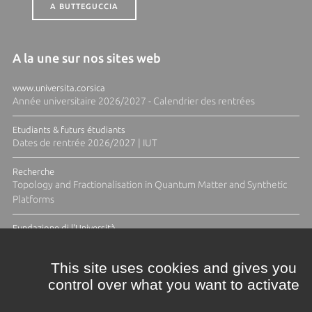
A BUTTEGUCCIA
A la une sur nos sites web
www.universita.corsica
Année universitaire 2026/2027 - Calendrier des rentrées
Etudiants & futurs étudiants
Dates de rentrée 2026/2027 | IUT
Recherche
Topology and Fractionalisation in Quantum Matter and Synthetic
Platforms
Fundazione di l'Università
Résidence Ange Tomasi "Lagune and Zeste" avec la photographe
Diane Moulenc
This site uses cookies and gives you
control over what you want to activate
TOUTES LES ACTUS