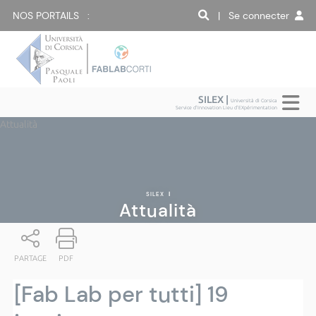
NOS PORTAILS :
| Se connecter
SILEX |
Università di Corsica
Service d'Innovation Lieu d'EXpérimentation
Attualità
SILEX
|
Attualità
PARTAGE
PDF
[Fab Lab per tutti] 19