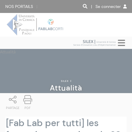
NOS PORTAILS :
| Se connecter
SILEX |
Università di Corsica
Service d'Innovation Lieu d'EXpérimentation
Attualità
SILEX
|
Attualità
PARTAGE
PDF
[Fab Lab per tutti] les