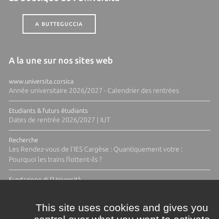
A BUTTEGUCCIA
A la une sur nos sites web
www.universita.corsica
Année universitaire 2026/2027 - Calendrier des rentrées
Etudiants & futurs étudiants
Dates de rentrée 2026/2027 | IUT
Recherche
Les Rendez-vous de l'IES Cargèse : Quantiquement votre :
Pourquoi les trains flottent-ils ?
Fundazione di l'Università
Résidence Ange Tomasi "Lagune and Zeste" avec la photographe
Diane Moulenc
This site uses cookies and gives you