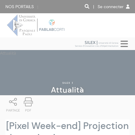
NOS PORTAILS :
| Se connecter
SILEX |
Università di Corsica
Service d'Innovation Lieu d'EXpérimentation
Attualità
SILEX
|
Attualità
PARTAGE
PDF
[Pixel Week-end] Projection