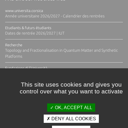
www.universita.corsica
Année universitaire 2026/2027 - Calendrier des rentrées
Etudiants & futurs étudiants
Dates de rentrée 2026/2027 | IUT
Recherche
Topology and Fractionalisation in Quantum Matter and Synthetic
Platforms
Fundazione di l'Università
Résidence Ange Tomasi "Lagune and Zeste" avec la photographe
Diane Moulenc
This site uses cookies and gives you
control over what you want to activate
TOUTES LES ACTUS
OK, ACCEPT ALL
DENY ALL COOKIES
Crédits et mentions légales