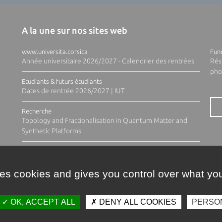
A la une sur nos sites web
www.universita.corsica
Fund
Année universitaire 2026/2027 - Calendrier des rentrées
Rés
pho
Etudiants & futurs étudiants
Dates de rentrée 2026/2027 | IUT
Recherche
Topology and Fractionalisation in Quantum Matter and
Synthetic Platforms
ses cookies and gives you control over what you
OK, ACCEPT ALL
DENY ALL COOKIES
PERSO
Contacts
Plan d'accès
Espace 