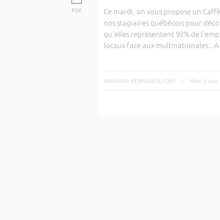
PDF
Ce mardi, on vous propose un Caffè 
nos stagiaires québécois pour décou
qu'elles représentent 92% de l'empl
locaux face aux multinationales...A
VANNINA BERNARD-LEONI
|
Mise à jour