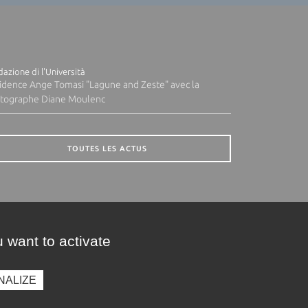
azione di l'Università
idence Ange Tomasi "Lagune and Zeste" avec la
tographe Diane Moulenc
TOUTES LES ACTUS
 want to activate
NALIZE
presse
Photothèque
Recrutement
Marchés publics