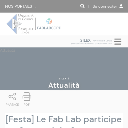
NOS PORTAILS :
| Se connecter
SILEX |
Università di Corsica
Service d'Innovation Lieu d'EXpérimentation
Attualità
SILEX
|
Attualità
PARTAGE
PDF
[Festa] Le Fab Lab participe