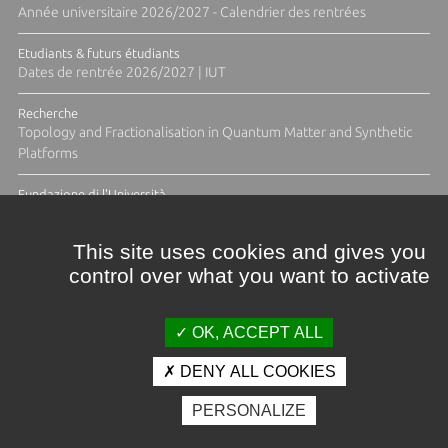
Année universitaire 2026/2027 - Calendrier des rentrées
Etudiants & futurs étudiants
Dates de rentrée 2026/2027 | IUT
Recherche
Topology and Fractionalisation in Quantum Matter and Synthetic
Platforms
Fundazione di l'Università
Résidence Ange Tomasi "Lagune and Zeste" avec la photographe
Diane Moulenc
This site uses cookies and gives you
control over what you want to activate
TOUTES LES ACTUS
OK, ACCEPT ALL
DENY ALL COOKIES
Crédits et mentions légales
PERSONALIZE
Contacts
Plan d'accès
Espace presse
Photothèque
Recrutement
Marchés publics