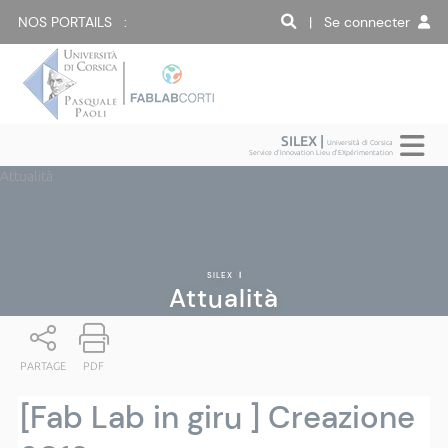
NOS PORTAILS :
| Se connecter
SILEX |
Università di Corsica
Service d'Innovation Lieu d'EXpérimentation
Attualità
SILEX
|
Attualità
PARTAGE
PDF
[Fab Lab in giru ] Creazione