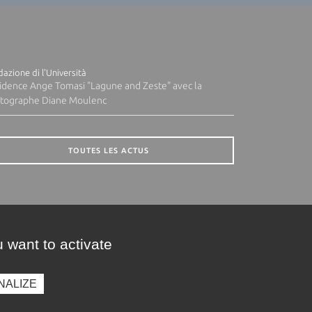
azione di l'Università
idence Ange Tomasi "Lagune and Zeste" avec la
tographe Diane Moulenc
TOUTES LES ACTUS
 want to activate
NALIZE
presse
Photothèque
Recrutement
Marchés publics