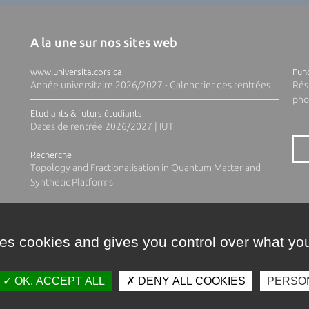
A la une sur nos sites web
www.universita.corsica
Fund
Année universitaire 2026/2027 - Calendrier des rentrées
Rés
pho
Etudiants & futurs étudiants
Dates de rentrée 2026/2027 | IUT
Recherche
Topology and Fractionalisation in Quantum Matter and
Synthetic Platforms
ses cookies and gives you control over what you
OK, ACCEPT ALL
DENY ALL COOKIES
PERSO
Contacts
Plan d'accès
Espace 