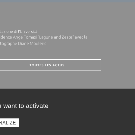
azione di l'Università
idence Ange Tomasi "Lagune and Zeste" avec la
tographe Diane Moulenc
TOUTES LES ACTUS
 want to activate
NALIZE
presse
Photothèque
Recrutement
Marchés publics