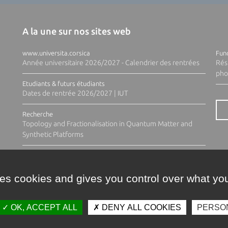
A la une sur nos sites web
www.universita.corsica
Fund
Année universitaire 2026/2027 - Calendrier des rentrées
Rés
pho
Etudiants & futurs étudiants
Dates de rentrée 2026/2027 | IUT
Recherche
Topology and Fractionalisation in Quantum Matter and
Synthetic Platforms
ses cookies and gives you control over what you
OK, ACCEPT ALL
DENY ALL COOKIES
PERSO
Contacts
Plan d'accès
Espace 