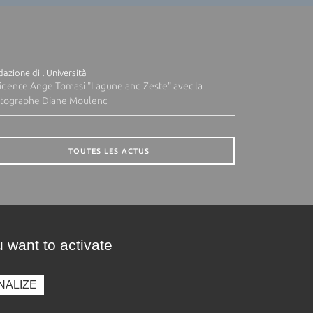
azione di l'Università
idence Ange Tomasi "Lagune and Zeste" avec la
tographe Diane Moulenc
TOUTES LES ACTUS
 want to activate
NALIZE
presse
Photothèque
Recrutement
Marchés publics