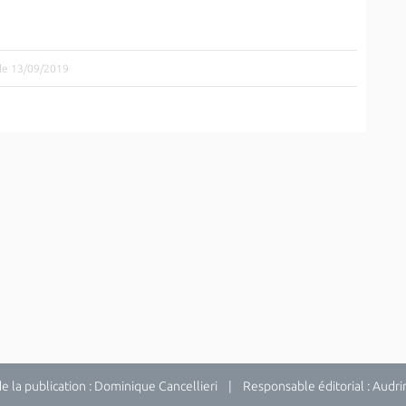
 le 13/09/2019
la publication : Dominique Cancellieri | Responsable éditorial : Audrina 