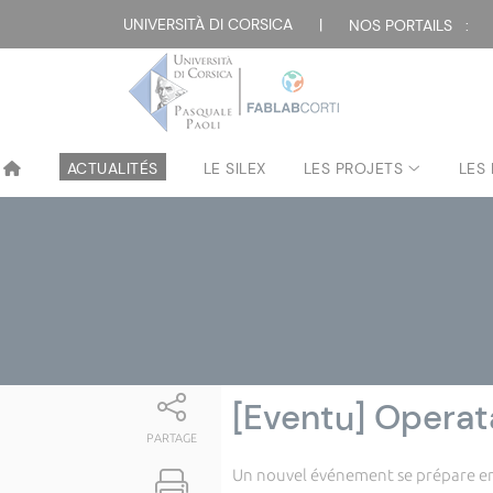
Attualità
UNIVERSITÀ DI CORSICA
|
NOS PORTAILS :
ACTUALITÉS
LE SILEX
LES PROJETS
LES
[Eventu] Operat
PARTAGE
Un nouvel événement se prépare en 