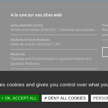
A la une sur nos sites web
www.universita.corsica
Fund
Année universitaire 2026/2027 - Calendrier des rentrées
Rés
pho
Etudiants & futurs étudiants
Dates de rentrée 2026/2027 | IUT
Recherche
Topology and Fractionalisation in Quantum Matter and
Synthetic Platforms
ses cookies and gives you control over what you
OK, ACCEPT ALL
DENY ALL COOKIES
PERSO
Contacts
Plan d'accès
Espace 