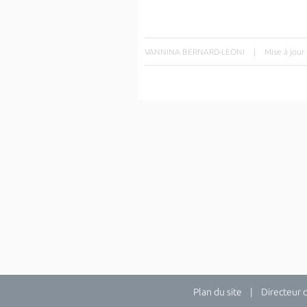
VANNINA BERNARD-LEONI
|
Mise à jour
Plan du site
| Directeur de 