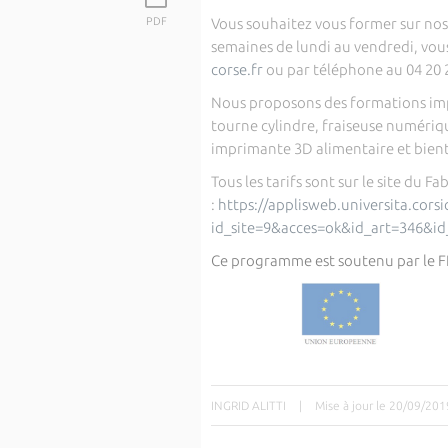
PDF
Vous souhaitez vous former sur nos
semaines de lundi au vendredi, vo
corse.fr
ou par téléphone au 04 20 2
Nous proposons des formations imp
tourne cylindre, fraiseuse numéri
imprimante 3D alimentaire et bien
Tous les tarifs sont sur le site du Fa
:
https://applisweb.universita.cors
id_site=9&acces=ok&id_art=346&i
Ce programme est soutenu par le FED
INGRID ALITTI
|
Mise à jour le 20/09/201