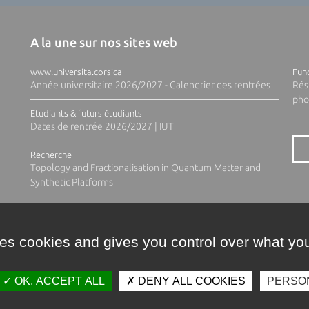
A la une sur nos sites web
www.universita.corsica
Fund
Année universitaire 2026/2027 - Calendrier des rentrées
Rés
pho
Etudiants & futurs étudiants
Dates de rentrée 2026/2027 | IUT
Recherche
Topology and Fractionalisation in Quantum Matter and
Synthetic Platforms
ses cookies and gives you control over what you
OK, ACCEPT ALL
DENY ALL COOKIES
PERSO
Contacts
Plan d'accès
Espace 