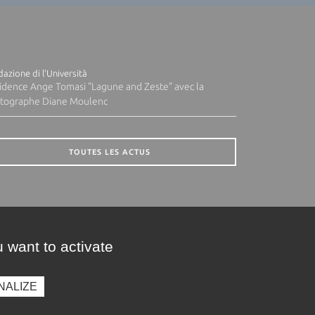
azione di l'Università
idence Ange Tomasi "Lagune and Zeste" avec la
tographe Diane Moulenc
TOUTES LES ACTUS
 want to activate
NALIZE
presse
Photothèque
Recrutement
Marchés publics