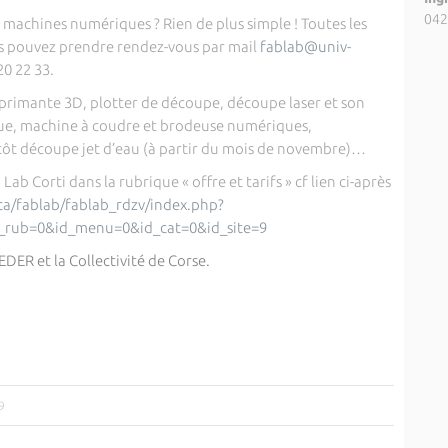
042
 machines numériques ? Rien de plus simple ! Toutes les
us pouvez prendre rendez-vous par mail
fablab@univ-
0 22 33.
rimante 3D, plotter de découpe, découpe laser et son
que, machine à coudre et brodeuse numériques,
tôt découpe jet d’eau (à partir du mois de novembre)…
b Lab Corti dans la rubrique « offre et tarifs » cf lien ci-après
ica/fablab/fablab_rdzv/index.php?
d_rub=0&id_menu=0&id_cat=0&id_site=9
ER et la Collectivité de Corse.
9