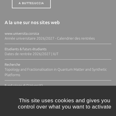
A BUTTEGUCCIA
A la une sur nos sites web
www.universita.corsica
Année universitaire 2026/2027 - Calendrier des rentrées
Etudiants & futurs étudiants
Dates de rentrée 2026/2027 | IUT
Recherche
Topology and Fractionalisation in Quantum Matter and Synthetic
Platforms
Fundazione di l'Università
Résidence Ange Tomasi "Lagune and Zeste" avec la photographe
Diane Moulenc
This site uses cookies and gives you
control over what you want to activate
TOUTES LES ACTUS