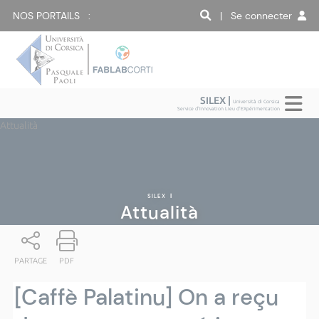
NOS PORTAILS :
| Se connecter
SILEX |
Università di Corsica
Service d'Innovation Lieu d'EXpérimentation
Attualità
SILEX
|
Attualità
PARTAGE
PDF
[Caffè Palatinu] On a reçu