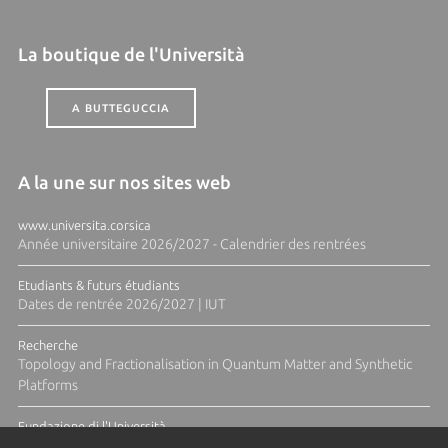
La boutique de l'Università
A BUTTEGUCCIA
A la une sur nos sites web
www.universita.corsica
Année universitaire 2026/2027 - Calendrier des rentrées
Etudiants & futurs étudiants
Dates de rentrée 2026/2027 | IUT
Recherche
Topology and Fractionalisation in Quantum Matter and Synthetic
Platforms
Fundazione di l'Università
Résidence Ange Tomasi "Lagune and Zeste" avec la photographe