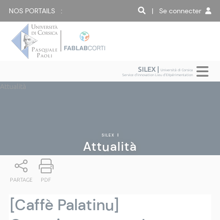
NOS PORTAILS :
| Se connecter
SILEX |
Università di Corsica
Service d'Innovation Lieu d'EXpérimentation
Attualità
SILEX
|
Attualità
PARTAGE
PDF
[Caffè Palatinu]