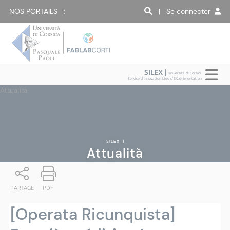
NOS PORTAILS :
| Se connecter
SILEX |
Università di Corsica
Service d'Innovation Lieu d'EXpérimentation
Attualità
SILEX
|
Attualità
PARTAGE
PDF
[Operata Ricunquista]