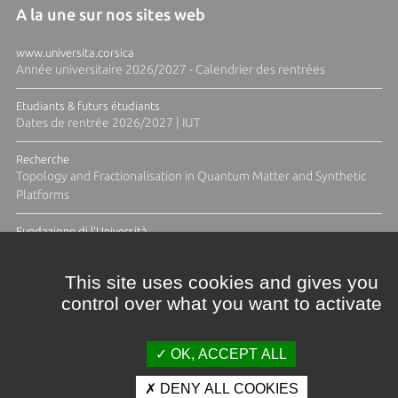
A la une sur nos sites web
www.universita.corsica
Année universitaire 2026/2027 - Calendrier des rentrées
Etudiants & futurs étudiants
Dates de rentrée 2026/2027 | IUT
Recherche
Topology and Fractionalisation in Quantum Matter and Synthetic
Platforms
Fundazione di l'Università
Résidence Ange Tomasi "Lagune and Zeste" avec la photographe
Diane Moulenc
This site uses cookies and gives you
control over what you want to activate
TOUTES LES ACTUS
OK, ACCEPT ALL
DENY ALL COOKIES