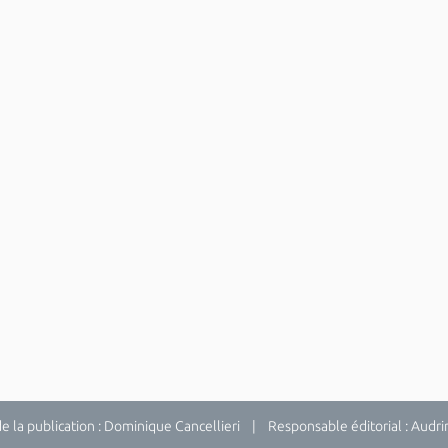
la publication : Dominique Cancellieri | Responsable éditorial : Audrina 