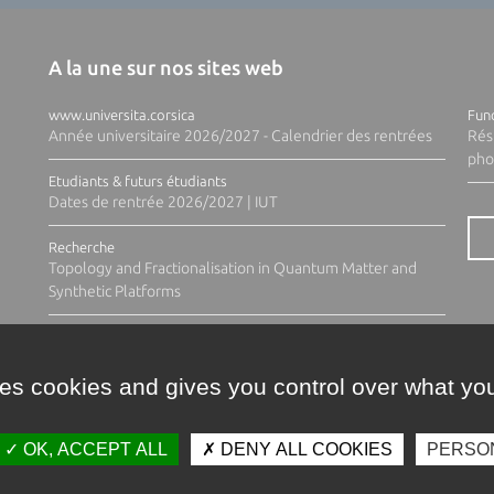
A la une sur nos sites web
www.universita.corsica
Fund
Année universitaire 2026/2027 - Calendrier des rentrées
Rés
pho
Etudiants & futurs étudiants
Dates de rentrée 2026/2027 | IUT
Recherche
Topology and Fractionalisation in Quantum Matter and
Synthetic Platforms
ses cookies and gives you control over what you
OK, ACCEPT ALL
DENY ALL COOKIES
PERSO
Contacts
Plan d'accès
Espace 