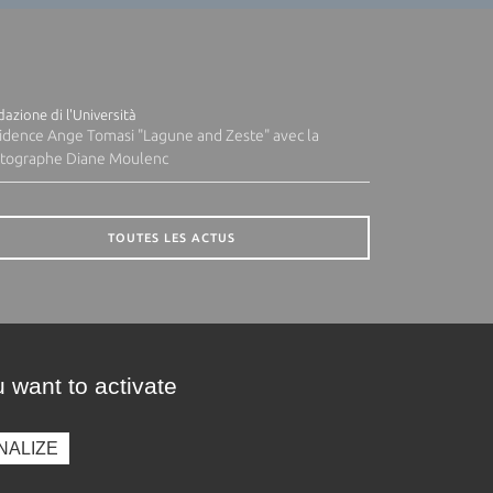
azione di l'Università
idence Ange Tomasi "Lagune and Zeste" avec la
tographe Diane Moulenc
TOUTES LES ACTUS
 want to activate
NALIZE
presse
Photothèque
Recrutement
Marchés publics