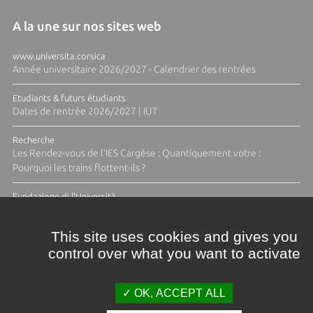
A la une sur nos sites web
www.universita.corsica
Année universitaire 2026/2027 - Calendrier des rentrées
Etudiants & futurs étudiants
Dates de rentrée 2026/2027 | IUT
Recherche
Les Rendez-vous de l'IES Cargèse : Quantiquement votre :
Pourquoi les trains flottent-ils ?
Fundazione di l'Università
Résidence Ange Tomasi "Lagune and Zeste" avec la photographe
Diane Moulenc
This site uses cookies and gives you
control over what you want to activate
TOUTES LES ACTUS
OK, ACCEPT ALL