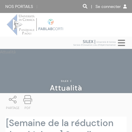
NOS PORTAILS :
| Se connecter
SILEX |
Università di Corsica
Service d'Innovation Lieu d'EXpérimentation
Attualità
SILEX
|
Attualità
PARTAGE
PDF
[Semaine de la réduction