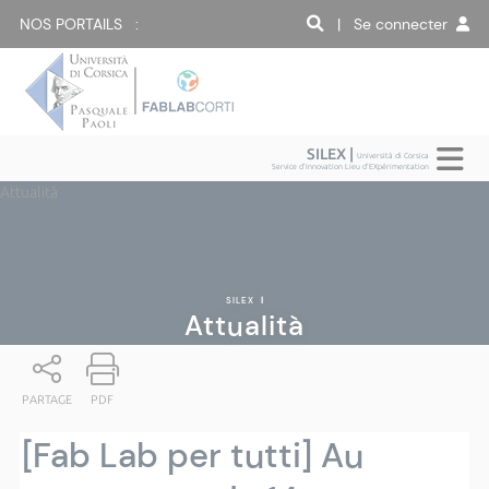
NOS PORTAILS :
| Se connecter
SILEX |
Università di Corsica
Service d'Innovation Lieu d'EXpérimentation
Attualità
SILEX
|
Attualità
PARTAGE
PDF
[Fab Lab per tutti] Au