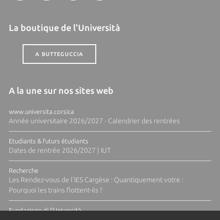
La boutique de l'Università
A BUTTEGUCCIA
A la une sur nos sites web
www.universita.corsica
Année universitaire 2026/2027 - Calendrier des rentrées
Etudiants & futurs étudiants
Dates de rentrée 2026/2027 | IUT
Recherche
Les Rendez-vous de l'IES Cargèse : Quantiquement votre :
Pourquoi les trains flottent-ils ?
Fundazione di l'Università
Résidence Ange Tomasi "Lagune and Zeste" avec la photographe