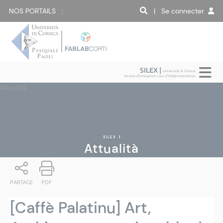
NOS PORTAILS :
| Se connecter
SILEX |
Università di Corsica
Service d'Innovation Lieu d'EXpérimentation
Attualità
SILEX
|
Attualità
PARTAGE
PDF
[Caffè Palatinu] Art,