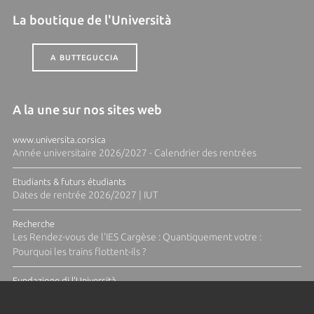
La boutique de l'Università
A BUTTEGUCCIA
A la une sur nos sites web
www.universita.corsica
Année universitaire 2026/2027 - Calendrier des rentrées
Etudiants & futurs étudiants
Dates de rentrée 2026/2027 | IUT
Recherche
Les Rendez-vous de l'IES Cargèse : Quantiquement votre :
Pourquoi les trains flottent-ils ?
Fundazione di l'Università
Résidence Ange Tomasi "Lagune and Zeste" avec la photographe
Diane Moulenc