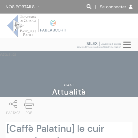
NOS PORTAILS :
| Se connecter
SILEX |
Università di Corsica
Service d'Innovation Lieu d'EXpérimentation
Attualità
SILEX
|
Attualità
PARTAGE
PDF
[Caffè Palatinu] le cuir