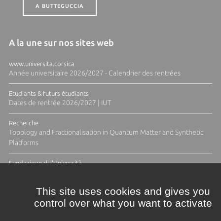
A BUTTEGUCCIA
A la une sur nos sites web
www.universita.corsica
Année universitaire 2026/2027 - Calendrier des rentrées
Etudiants & futurs étudiants
Dates de rentrée 2026/2027 | IUT
Recherche
Topology and Fractionalisation in Quantum Matter and Synthetic
Platforms
Fundazione di l'Università
Résidence Ange Tomasi "Lagune and Zeste" avec la photographe
Diane Moulenc
This site uses cookies and gives you
control over what you want to activate
TOUTES LES ACTUS