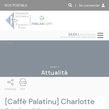
NOS PORTAILS :
| Se connecter
SILEX |
Università di Corsica
Service d'Innovation Lieu d'EXpérimentation
Attualità
SILEX
|
Attualità
PARTAGE
PDF
[Caffè Palatinu] Charlotte