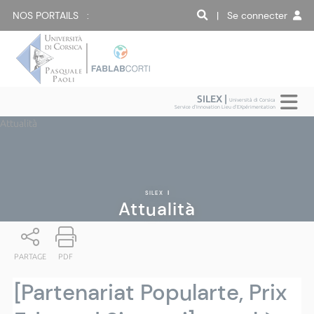
NOS PORTAILS :
| Se connecter
SILEX |
Università di Corsica
Service d'Innovation Lieu d'EXpérimentation
Attualità
SILEX
|
Attualità
PARTAGE
PDF
[Partenariat Popularte, Prix