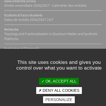
www.universita.corsica
Année universitaire 2026/2027 - Calendrier des rentrées
Etudiants & futurs étudiants
Dates de rentrée 2026/2027 | IUT
Recherche
Topology and Fractionalisation in Quantum Matter and Synthetic
Platforms
Fundazione di l'Università
Résidence Ange Tomasi "Lagune and Zeste" avec la photographe
Diane Moulenc
This site uses cookies and gives you
control over what you want to activate
TOUTES LES ACTUS
OK, ACCEPT ALL
DENY ALL COOKIES
Crédits et mentions légales
PERSONALIZE
Contacts
Plan d'accès
Espace presse
Photothèque