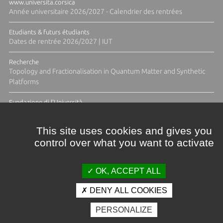
www.universita.corsica
Année universitaire 2026/2027 - Calendrier des rentrées
Etudiants & futurs étudiants
Dates de rentrée 2026/2027 | IUT
Recherche
Topology and Fractionalisation in Quantum Matter and Synthetic
Platforms
Fundazione di l'Università
Résidence Ange Tomasi "Lagune and Zeste" avec la photographe
Diane Moulenc
This site uses cookies and gives you
control over what you want to activate
TOUTES LES ACTUS
OK, ACCEPT ALL
DENY ALL COOKIES
Crédits et mentions légales
PERSONALIZE
Contacts
Plan d'accès
Espace presse
Photothèque