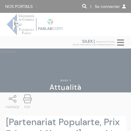
NOS PORTAILS :
| Se connecter
SILEX |
Università di Corsica
Service d'Innovation Lieu d'EXpérimentation
Attualità
SILEX
|
Attualità
PARTAGE
PDF
[Partenariat Popularte, Prix