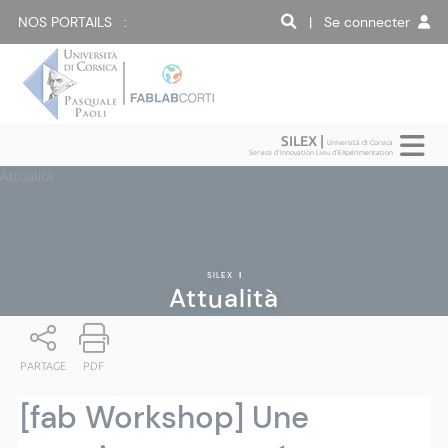
NOS PORTAILS :
| Se connecter
SILEX |
Università di Corsica
Service d'Innovation Lieu d'EXpérimentation
Attualità
SILEX
|
Attualità
PARTAGE
PDF
[fab Workshop] Une