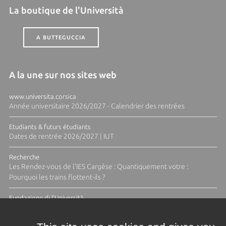
La boutique de l'Università
A BUTTEGUCCIA
A la une sur nos sites web
www.universita.corsica
Année universitaire 2026/2027 - Calendrier des rentrées
Etudiants & futurs étudiants
Dates de rentrée 2026/2027 | IUT
Recherche
Les Rendez-vous de l'IES Cargèse : Quantiquement votre :
Pourquoi les trains flottent-ils ?
Fundazione di l'Università
Résidence Ange Tomasi "Lagune and Zeste" avec la photographe
Diane Moulenc