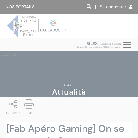
NOS PORTAILS :
| Se connecter
SILEX |
Università di Corsica
Service d'Innovation Lieu d'EXpérimentation
Attualità
SILEX
|
Attualità
PARTAGE
PDF
[Fab Apéro Gaming] On se