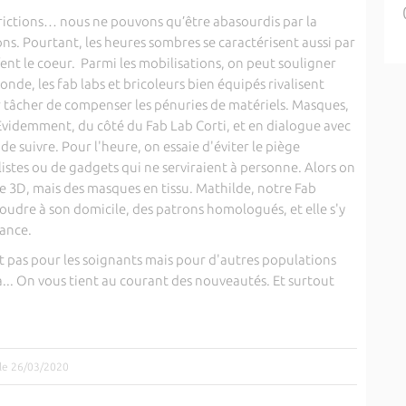
trictions… nous ne pouvons qu’être abasourdis par la
ons. Pourtant, les heures sombres se caractérisent aussi par
fent le coeur. Parmi les mobilisations, on peut souligner
onde, les fab labs et bricoleurs bien équipés rivalisent
r tâcher de compenser les pénuries de matériels. Masques,
. Evidemment, du côté du Fab Lab Corti, et en dialogue avec
e de suivre. Pour l'heure, on essaie d'éviter le piège
listes ou de gadgets qui ne serviraient à personne. Alors on
s de 3D, mais des masques en tissu. Mathilde, notre Fab
oudre à son domicile, des patrons homologués, et elle s'y
ance.
 pas pour les soignants mais pour d'autres populations
a... On vous tient au courant des nouveautés. Et surtout
 le 26/03/2020