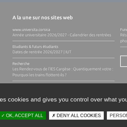
A la une sur nos sites web
www.universita.corsica
Fund
Année universitaire 2026/2027 - Calendrier des rentrées
Rés
pho
Etudiants & futurs étudiants
Dates de rentrée 2026/2027 | IUT
Recherche
Les Rendez-vous de l'IES Cargèse : Quantiquement votre :
Pourquoi les trains flottent-ils ?
ses cookies and gives you control over what you
OK, ACCEPT ALL
DENY ALL COOKIES
PERSO
Contacts
Plan d'accès
Espace 