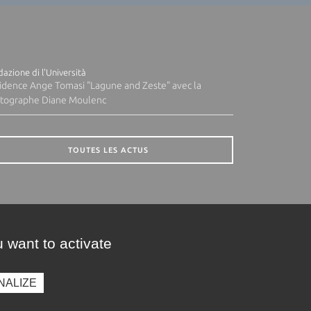
azione di l'Università
idence Ange Tomasi "Lagune and Zeste" avec la
tographe Diane Moulenc
TOUTES LES ACTUS
 want to activate
NALIZE
presse
Photothèque
Recrutement
Marchés publics