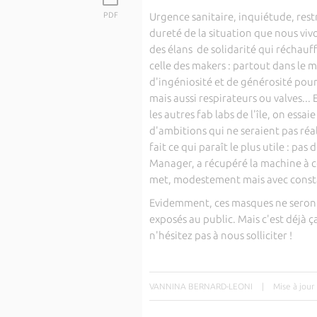
PDF
Urgence sanitaire, inquiétude, res
dureté de la situation que nous viv
des élans de solidarité qui réchauf
celle des makers : partout dans le m
d'ingéniosité et de générosité pou
mais aussi respirateurs ou valves..
les autres fab labs de l'île, on essai
d'ambitions qui ne seraient pas réa
fait ce qui paraît le plus utile : pa
Manager, a récupéré la machine à c
met, modestement mais avec const
Evidemment, ces masques ne seront
exposés au public. Mais c'est déjà ç
n'hésitez pas à nous solliciter !
VANNINA BERNARD-LEONI
|
Mise à jour