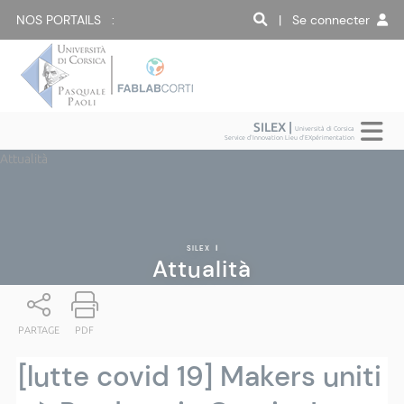
NOS PORTAILS :
| Se connecter
SILEX |
Università di Corsica
Service d'Innovation Lieu d'EXpérimentation
Attualità
SILEX
|
Attualità
PARTAGE
PDF
[lutte covid 19] Makers uniti