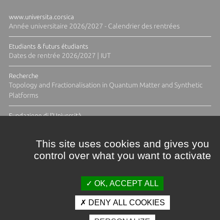
www.universita.corsica
Année universitaire 2026/2027 - Calendrier des rentrées
Etudiants & futurs étudiants
Dates de rentrée 2026/2027 | IUT
Recherche
Topology and Fractionalisation in Quantum Matter and Synthetic
Platforms
Fundazione di l'Università
Résidence Ange Tomasi "Lagune and Zeste" avec la photographe
Diane Moulenc
This site uses cookies and gives you
control over what you want to activate
TOUTES LES ACTUS
OK, ACCEPT ALL
DENY ALL COOKIES
Crédits et mentions légales