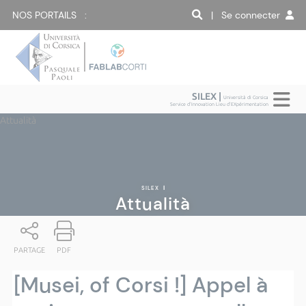
NOS PORTAILS :
| Se connecter
SILEX |
Università di Corsica
Service d'Innovation Lieu d'EXpérimentation
Attualità
SILEX
|
Attualità
PARTAGE
PDF
[Musei, of Corsi !] Appel à