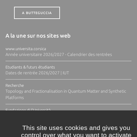
A BUTTEGUCCIA
A la une sur nos sites web
www.universita.corsica
Année universitaire 2026/2027 - Calendrier des rentrées
Etudiants & futurs étudiants
Dates de rentrée 2026/2027 | IUT
Recherche
Topology and Fractionalisation in Quantum Matter and Synthetic
Platforms
Fundazione di l'Università
Résidence Ange Tomasi "Lagune and Zeste" avec la photographe
Diane Moulenc
This site uses cookies and gives you
control over what you want to activate