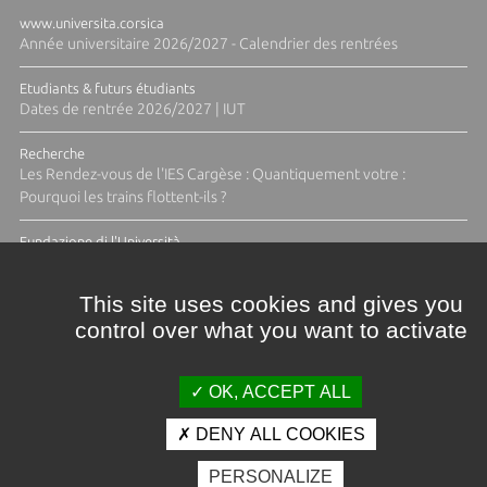
www.universita.corsica
Année universitaire 2026/2027 - Calendrier des rentrées
Etudiants & futurs étudiants
Dates de rentrée 2026/2027 | IUT
Recherche
Les Rendez-vous de l'IES Cargèse : Quantiquement votre :
Pourquoi les trains flottent-ils ?
Fundazione di l'Università
Résidence Ange Tomasi "Lagune and Zeste" avec la photographe
Diane Moulenc
This site uses cookies and gives you
control over what you want to activate
TOUTES LES ACTUS
OK, ACCEPT ALL
DENY ALL COOKIES
Crédits et mentions légales
PERSONALIZE
Contacts
Plan d'accès
Espace presse
Photothèque