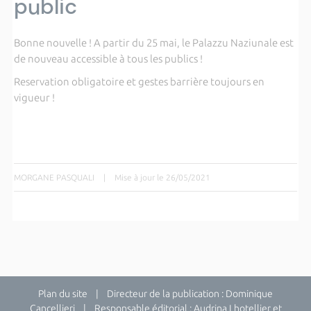
public
Bonne nouvelle ! A partir du 25 mai, le Palazzu Naziunale est
de nouveau accessible à tous les publics !
Reservation obligatoire et gestes barrière toujours en
vigueur !
MORGANE PASQUALI
|
Mise à jour le 26/05/2021
Plan du site
| Directeur de la publication : Dominique
Cancellieri | Responsable éditorial : Audrina Lhotellier et