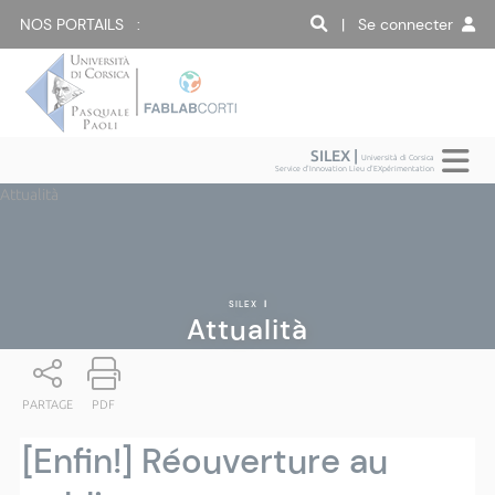
NOS PORTAILS :
| Se connecter
SILEX |
Università di Corsica
Service d'Innovation Lieu d'EXpérimentation
Attualità
SILEX
|
Attualità
PARTAGE
PDF
[Enfin!] Réouverture au