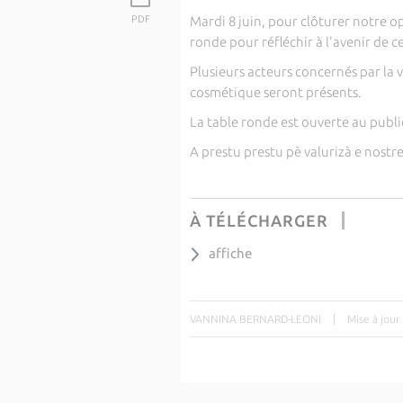
PDF
Mardi 8 juin, pour clôturer notre o
ronde pour réfléchir à l'avenir de c
Plusieurs acteurs concernés par la v
cosmétique seront présents.
La table ronde est ouverte au public
A prestu prestu pè valurizà e nostre
À TÉLÉCHARGER
affiche
VANNINA BERNARD-LEONI
|
Mise à jour