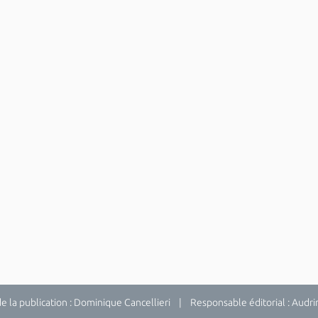
la publication : Dominique Cancellieri | Responsable éditorial : Audrina 