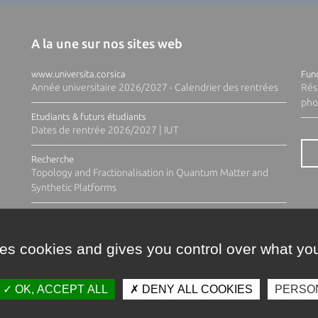
A la une sur nos sites web
www.universita.corsica
Fund
Année universitaire 2026/2027 - Calendrier des rentrées
Rés
pho
Etudiants & futurs étudiants
Dates de rentrée 2026/2027 | IUT
Recherche
Topology and Fractionalisation in Quantum Matter and
Synthetic Platforms
ses cookies and gives you control over what you
OK, ACCEPT ALL
DENY ALL COOKIES
PERSO
Contacts
Plan d'accès
Espace 