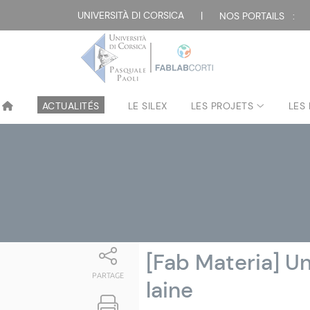
Attualità
UNIVERSITÀ DI CORSICA
|
NOS PORTAILS :
ACTUALITÉS
LE SILEX
LES PROJETS
LES
[Fab Materia] Un
PARTAGE
laine