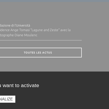
azione di l'Università
idence Ange Tomasi "Lagune and Zeste" avec la
tographe Diane Moulenc
TOUTES LES ACTUS
 want to activate
NALIZE
presse
Photothèque
Recrutement
Marchés publics