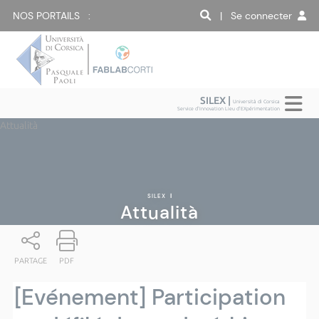
NOS PORTAILS :
| Se connecter
SILEX |
Università di Corsica
Service d'Innovation Lieu d'EXpérimentation
Attualità
SILEX
|
Attualità
PARTAGE
PDF
[Evénement] Participation