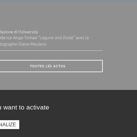
azione di l'Università
idence Ange Tomasi "Lagune and Zeste" avec la
tographe Diane Moulenc
TOUTES LES ACTUS
 want to activate
NALIZE
presse
Photothèque
Recrutement
Marchés publics