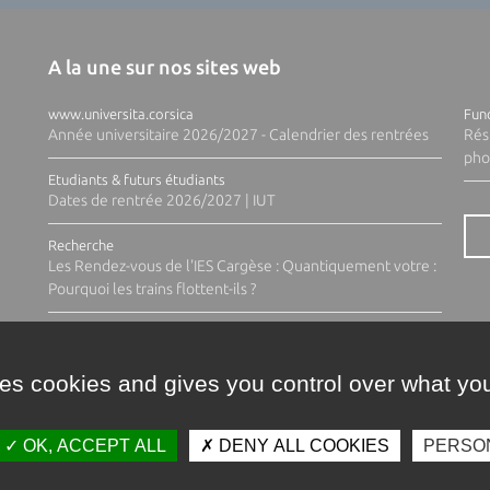
A la une sur nos sites web
www.universita.corsica
Fund
Année universitaire 2026/2027 - Calendrier des rentrées
Rés
pho
Etudiants & futurs étudiants
Dates de rentrée 2026/2027 | IUT
Recherche
Les Rendez-vous de l'IES Cargèse : Quantiquement votre :
Pourquoi les trains flottent-ils ?
ses cookies and gives you control over what you
OK, ACCEPT ALL
DENY ALL COOKIES
PERSO
Contacts
Plan d'accès
Espace 