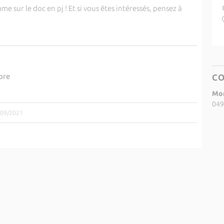
e sur le doc en pj ! Et si vous êtes intéressés, pensez à
bre
C
Mor
049
7/09/2021