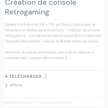
Création de console
Retrogaming
Samedi 9 octobre de
10h
à
12h
, au
Palazzu
Naziunale
, se
déroulera un atelier parents-enfants :
"création de console
rétrogaming".
Cet événement est proposé dans le cadre des
"journées des parents" crée par le
REAAP
centru
di
corsica
.
Attention les places sont limités, merci de les réserver à
l'adresse mail :
upalazzu@univ-corse.fr
À TÉLÉCHARGER
Affiche
MORGANE PASQUALI
|
Mise à jour le 05/10/2021