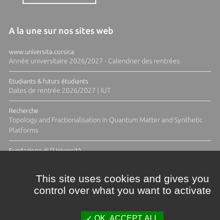
A la une sur nos sites web
www.universita.corsica
Année universitaire 2026/2027 - Calendrier des rentrées
Etudiants & futurs étudiants
Dates de rentrée 2026/2027 | IUT
Recherche
Topology and Fractionalisation in Quantum Matter and Synthetic
Platforms
Fundazione di l'Università
Résidence Ange Tomasi "Lagune and Zeste" avec la photographe
Diane Moulenc
This site uses cookies and gives you
control over what you want to activate
TOUTES LES ACTUS
OK, ACCEPT ALL