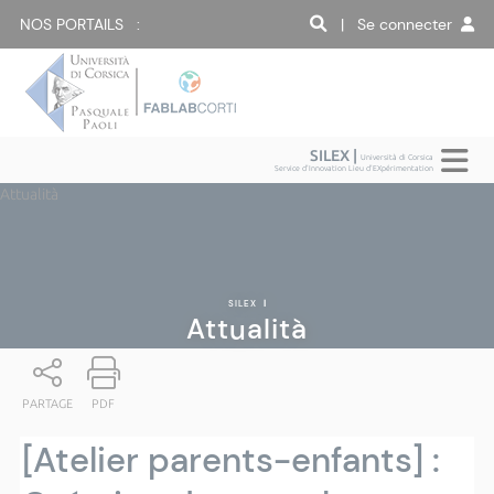
NOS PORTAILS :
| Se connecter
SILEX |
Università di Corsica
Service d'Innovation Lieu d'EXpérimentation
Attualità
SILEX
|
Attualità
PARTAGE
PDF
[Atelier parents-enfants] :