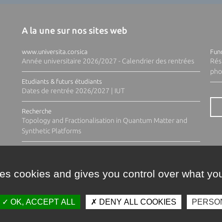
A la une sur nos sites web
www.universita.corsica
Fund
Année universitaire 2026/2027 - Calendrier des rentrées
Rés
pho
Etudiants & futurs étudiants
Dates de rentrée 2026/2027 | IUT
Recherche
Topology and Fractionalisation in Quantum Matter and
Synthetic Platforms
ses cookies and gives you control over what you
OK, ACCEPT ALL
DENY ALL COOKIES
PERSO
Contacts
Plan d'accès
Espace 