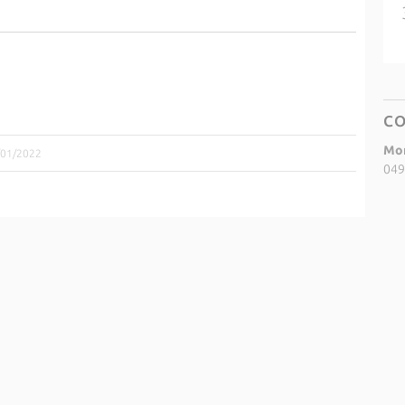
C
Mor
3/01/2022
049