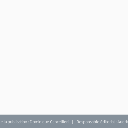
la publication : Dominique Cancellieri | Responsable éditorial : Audrina 