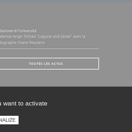
azione di l'Università
idence Ange Tomasi "Lagune and Zeste" avec la
tographe Diane Moulenc
TOUTES LES ACTUS
 want to activate
NALIZE
presse
Photothèque
Recrutement
Marchés publics