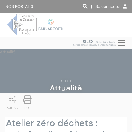
NOS PORTAILS :
| Se connecter
SILEX |
Università di Corsica
Service d'Innovation Lieu d'EXpérimentation
Attualità
SILEX
|
Attualità
PARTAGE
PDF
Atelier zéro déchets :