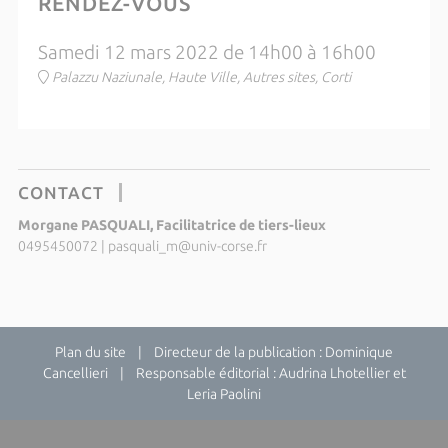
RENDEZ-VOUS
Samedi 12 mars 2022 de 14h00 à 16h00
Palazzu Naziunale, Haute Ville, Autres sites, Corti
CONTACT
Morgane PASQUALI, Facilitatrice de tiers-lieux
0495450072
|
pasquali_m@univ-corse.fr
Plan du site
| Directeur de la publication : Dominique
Cancellieri | Responsable éditorial : Audrina Lhotellier et
Leria Paolini