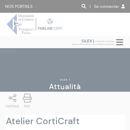
NOS PORTAILS :
| Se connecter
SILEX |
Università di Corsica
Service d'Innovation Lieu d'EXpérimentation
Attualità
SILEX
|
Attualità
PARTAGE
PDF
Atelier CortiCraft