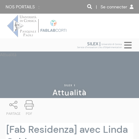
NOS PORTAILS :
| Se connecter
SILEX |
Università di Corsica
Service d'Innovation Lieu d'EXpérimentation
Attualità
SILEX
|
Attualità
PARTAGE
PDF
[Fab Residenza] avec Linda