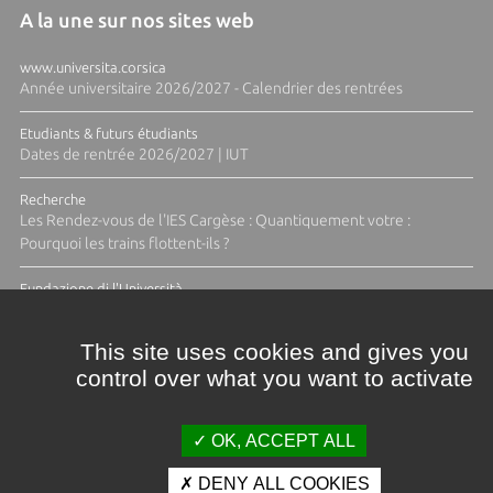
A la une sur nos sites web
www.universita.corsica
Année universitaire 2026/2027 - Calendrier des rentrées
Etudiants & futurs étudiants
Dates de rentrée 2026/2027 | IUT
Recherche
Les Rendez-vous de l'IES Cargèse : Quantiquement votre :
Pourquoi les trains flottent-ils ?
Fundazione di l'Università
Résidence Ange Tomasi "Lagune and Zeste" avec la photographe
Diane Moulenc
This site uses cookies and gives you
control over what you want to activate
TOUTES LES ACTUS
OK, ACCEPT ALL
DENY ALL COOKIES