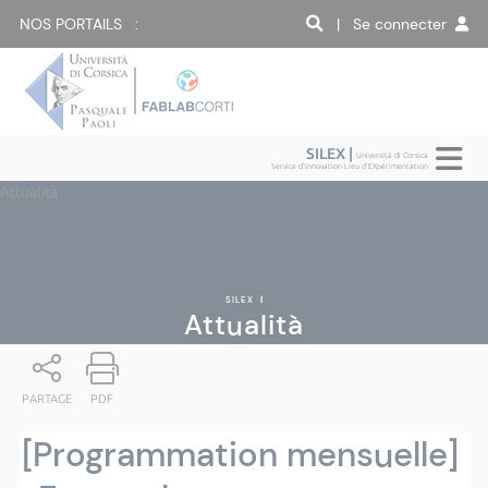
NOS PORTAILS :
| Se connecter
SILEX |
Università di Corsica
Service d'Innovation Lieu d'EXpérimentation
Attualità
SILEX
|
Attualità
PARTAGE
PDF
[Programmation mensuelle]