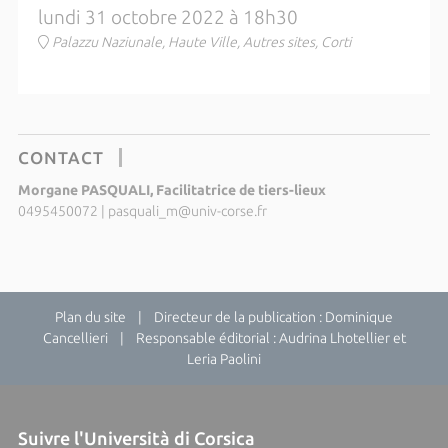
lundi 31 octobre 2022 à 18h30
Palazzu Naziunale, Haute Ville, Autres sites, Corti
CONTACT
Morgane PASQUALI, Facilitatrice de tiers-lieux
0495450072
|
pasquali_m@univ-corse.fr
Plan du site
| Directeur de la publication : Dominique
Cancellieri | Responsable éditorial : Audrina Lhotellier et
Leria Paolini
Suivre l'Università di Corsica